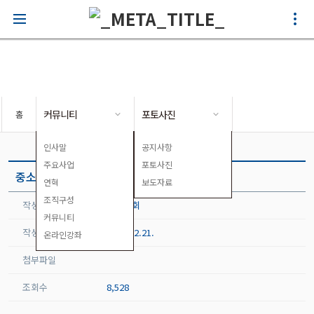
포토사진
커뮤니티
포토사진
홈
인사말
공지사항
주요사업
포토사진
중소벤처기업부 차관님과의 간담회
연혁
보도자료
조직구성
작성자
대전지회
커뮤니티
작성일
2023.12.21.
온라인강좌
첨부파일
조회수
8,528