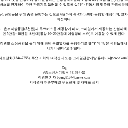
버스를 연계하여 주변 관광지도 둘러볼 수 있도록 설계한 전통시장 맞춤형 관광상품이
상공인들을 위해 증편 운행하는 것으로 6월까지 총 4회(550명) 운행할 예정이며, 
예정이다.
하고 온누리상품권(5천원)과 무료버스를 제공함에 따라, 코레일에서 제공하는 산불피해 돕
면 5만원~10만원 초반대(통상 10~20만원대 여행경비 소요)로 이용할 수 있게 된다.
 강원도 소상공인을 돕기 위해 금번 특별열차를 운행하기로 했다"며 "많은 국민들께
시기 바란다"고 밝혔다.
화(1544-7755), 주요 기차역 여객센터 또는 코레일관광개발 홈페이지(www.korailtr
Tag
#중소벤처기업부
#강원산불
이병인 기자 byung813@jbnews.com
저작권자 © 중부매일 무단전재 및 재배포 금지