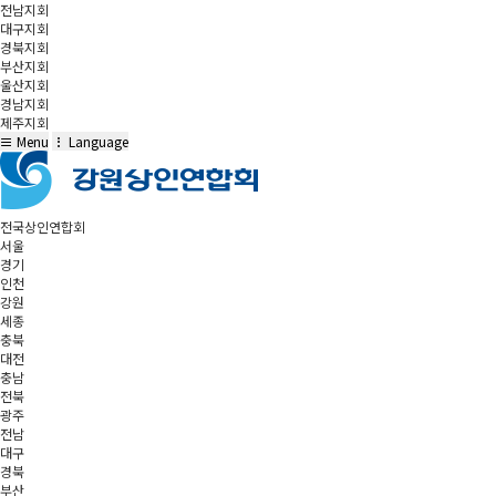
전남지회
대구지회
경북지회
부산지회
울산지회
경남지회
제주지회
Menu
Language
전국상인연합회
서울
경기
인천
강원
세종
충북
대전
충남
전북
광주
전남
대구
경북
부산