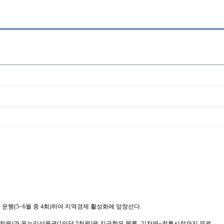
행(5~6월 중 4회)하여 지역경제 활성화에 앞장선다.
천원)과 온누리상품권(1인당 5천원)을 지급함은 물론, 기차역~전통시장까지 무료