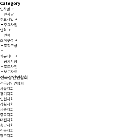
Category
인사말
인사말
주요사업
주요사업
연혁
연혁
조직구성
조직구성
커뮤니티
공지사항
포토사진
보도자료
전국상인연합회
전국상인연합회
서울지회
경기지회
인천지회
강원지회
세종지회
충북지회
대전지회
충남지회
전북지회
광주지회