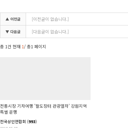
[이전글이 없습니다.]
▲ 이전글
[다음글이 없습니다.]
▼ 다음글
총
1건
현재
1
/ 총1 페이지
전통시장 기차여행 '팔도장터 관광열차' 강원지역
특별 운행
전국상인연합회 (
993
)