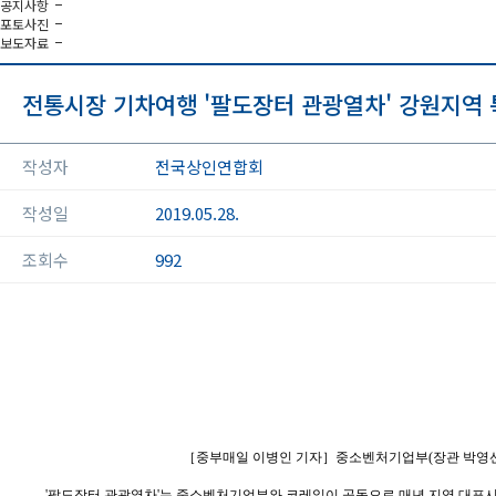
공지사항
포토사진
보도자료
전통시장 기차여행 '팔도장터 관광열차' 강원지역 
작성자
전국상인연합회
작성일
2019.05.28.
조회수
992
［중부매일 이병인 기자］중소벤처기업부(장관 박영선)는
'팔도장터 관광열차'는 중소벤처기업부와 코레일이 공동으로 매년 지역 대표시장