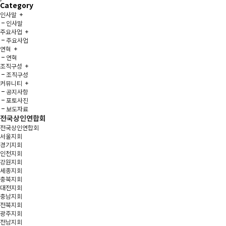
Category
인사말
인사말
주요사업
주요사업
연혁
연혁
조직구성
조직구성
커뮤니티
공지사항
포토사진
보도자료
전국상인연합회
전국상인연합회
서울지회
경기지회
인천지회
강원지회
세종지회
충북지회
대전지회
충남지회
전북지회
광주지회
전남지회