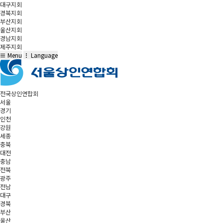
대구지회
경북지회
부산지회
울산지회
경남지회
제주지회
Menu
Language
전국상인연합회
서울
경기
인천
강원
세종
충북
대전
충남
전북
광주
전남
대구
경북
부산
울산